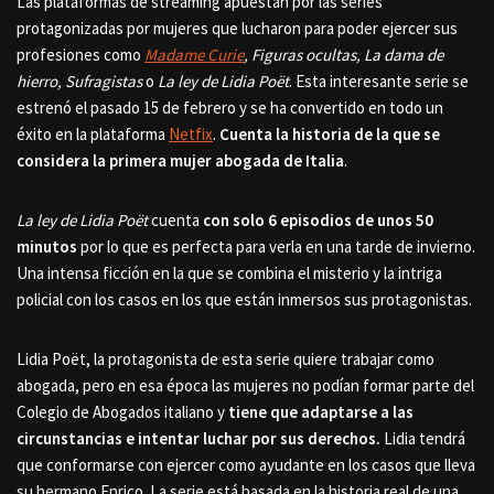
Las plataformas de streaming apuestan por las series
protagonizadas por mujeres que lucharon para poder ejercer sus
profesiones como
Madame Curie
, Figuras ocultas, La dama de
hierro, Sufragistas
o
La ley de Lidia Poët
. Esta interesante serie se
estrenó el pasado 15 de febrero y se ha convertido en todo un
éxito en la plataforma
Netfix
.
Cuenta la historia de la que se
considera la primera mujer abogada de Italia
.
La ley de Lidia Poët
cuenta
con solo 6 episodios de unos 50
minutos
por lo que es perfecta para verla en una tarde de invierno.
Una intensa ficción en la que se combina el misterio y la intriga
policial con los casos en los que están inmersos sus protagonistas.
Lidia Poët, la protagonista de esta serie quiere trabajar como
abogada, pero en esa época las mujeres no podían formar parte del
Colegio de Abogados italiano y
tiene que adaptarse a las
circunstancias e intentar luchar por sus derechos.
Lidia tendrá
que conformarse con ejercer como ayudante en los casos que lleva
su hermano Enrico. La serie está basada en la historia real de una