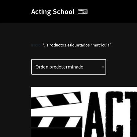
Acting School
Saltar
al
contenido
Inicio
\
Productos etiquetados “matrícula”