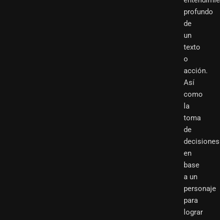
entendimie
profundo
de
un
texto
o
acción.
Así
como
la
toma
de
decisiones
en
base
a un
personaje
para
lograr