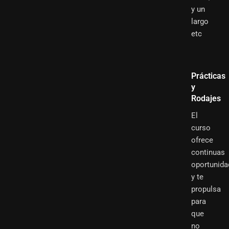
y un
largo
etc
Prácticas
y
Rodajes
El
curso
ofrece
continuas
oportunida
y te
propulsa
para
que
no