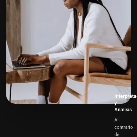
Interpreta
y
Análisis
Al
contrario
de