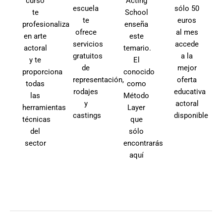
curso
Acting
escuela
sólo 50
te
School
te
euros
profesionaliza
enseña
ofrece
al mes
en arte
este
servicios
accede
actoral
temario.
gratuitos
a la
y te
El
de
mejor
proporciona
conocido
representación,
oferta
todas
como
rodajes
educativa
las
Método
y
actoral
herramientas
Layer
castings
disponible
técnicas
que
del
sólo
sector
encontrarás
aquí